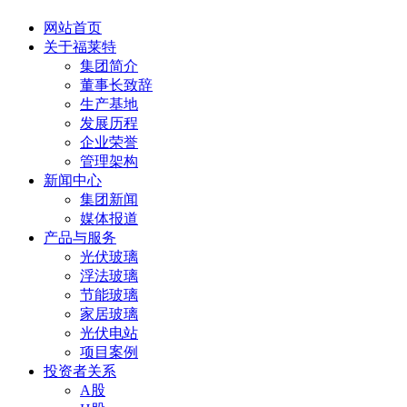
网站首页
关于福莱特
集团简介
董事长致辞
生产基地
发展历程
企业荣誉
管理架构
新闻中心
集团新闻
媒体报道
产品与服务
光伏玻璃
浮法玻璃
节能玻璃
家居玻璃
光伏电站
项目案例
投资者关系
A股