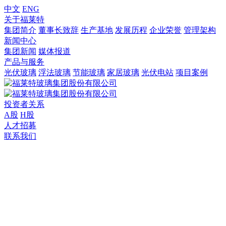
中文
ENG
关于福莱特
集团简介
董事长致辞
生产基地
发展历程
企业荣誉
管理架构
新闻中心
集团新闻
媒体报道
产品与服务
光伏玻璃
浮法玻璃
节能玻璃
家居玻璃
光伏电站
项目案例
投资者关系
A股
H股
人才招募
联系我们