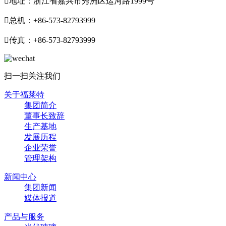

地址：浙江省嘉兴市秀洲区运河路1999号

总机：+86-573-82793999

传真：+86-573-82793999
扫一扫关注我们
关于福莱特
集团简介
董事长致辞
生产基地
发展历程
企业荣誉
管理架构
新闻中心
集团新闻
媒体报道
产品与服务