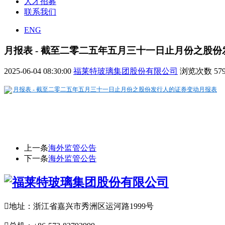
人才招募
联系我们
ENG
月报表 - 截至二零二五年五月三十一日止月份之股
2025-06-04 08:30:00
福莱特玻璃集团股份有限公司
浏览次数
57
月报表 - 截至二零二五年五月三十一日止月份之股份发行人的证券变动月报表
上一条
海外监管公告
下一条
海外监管公告

地址：浙江省嘉兴市秀洲区运河路1999号