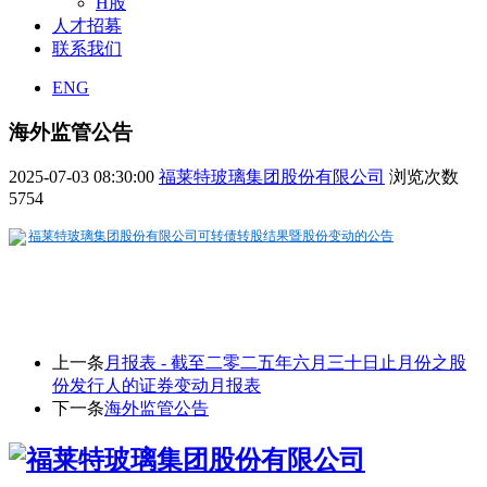
H股
人才招募
联系我们
ENG
海外监管公告
2025-07-03 08:30:00
福莱特玻璃集团股份有限公司
浏览次数
5754
福莱特玻璃集团股份有限公司可转债转股结果暨股份变动的公告
上一条
月报表 - 截至二零二五年六月三十日止月份之股
份发行人的证券变动月报表
下一条
海外监管公告