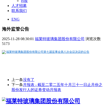
H股
人才招募
联系我们
ENG
海外监管公告
2025-11-28 08:30:01
福莱特玻璃集团股份有限公司
浏览次数
5173
福莱特玻璃集团股份有限公司第七届监事会第八次会议决议的公告
上一条
没有了
下一条
月报表 - 截至二零二五年十月三十一日止月份之
股份发行人的证券变动月报表