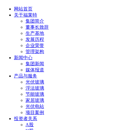
网站首页
关于福莱特
集团简介
董事长致辞
生产基地
发展历程
企业荣誉
管理架构
新闻中心
集团新闻
媒体报道
产品与服务
光伏玻璃
浮法玻璃
节能玻璃
家居玻璃
光伏电站
项目案例
投资者关系
A股