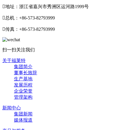

地址：浙江省嘉兴市秀洲区运河路1999号

总机：+86-573-82793999

传真：+86-573-82793999
扫一扫关注我们
关于福莱特
集团简介
董事长致辞
生产基地
发展历程
企业荣誉
管理架构
新闻中心
集团新闻
媒体报道