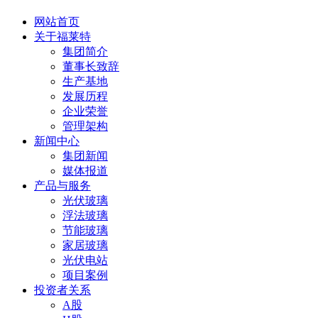
网站首页
关于福莱特
集团简介
董事长致辞
生产基地
发展历程
企业荣誉
管理架构
新闻中心
集团新闻
媒体报道
产品与服务
光伏玻璃
浮法玻璃
节能玻璃
家居玻璃
光伏电站
项目案例
投资者关系
A股