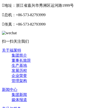

地址：浙江省嘉兴市秀洲区运河路1999号

总机：+86-573-82793999

传真：+86-573-82793999
扫一扫关注我们
关于福莱特
集团简介
董事长致辞
生产基地
发展历程
企业荣誉
管理架构
新闻中心
集团新闻
媒体报道