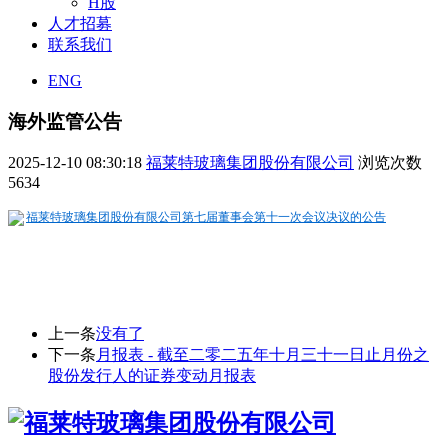
H股
人才招募
联系我们
ENG
海外监管公告
2025-12-10 08:30:18
福莱特玻璃集团股份有限公司
浏览次数
5634
福莱特玻璃集团股份有限公司第七届董事会第十一次会议决议的公告
上一条
没有了
下一条
月报表 - 截至二零二五年十月三十一日止月份之
股份发行人的证券变动月报表