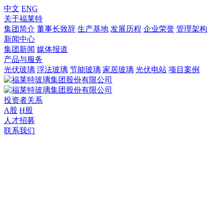
中文
ENG
关于福莱特
集团简介
董事长致辞
生产基地
发展历程
企业荣誉
管理架构
新闻中心
集团新闻
媒体报道
产品与服务
光伏玻璃
浮法玻璃
节能玻璃
家居玻璃
光伏电站
项目案例
投资者关系
A股
H股
人才招募
联系我们