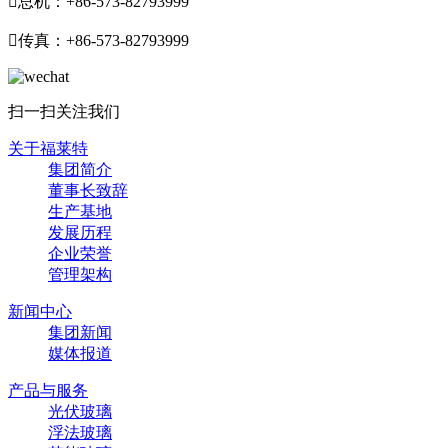

总机：+86-573-82793999

传真：+86-573-82793999
扫一扫关注我们
关于福莱特
集团简介
董事长致辞
生产基地
发展历程
企业荣誉
管理架构
新闻中心
集团新闻
媒体报道
产品与服务
光伏玻璃
浮法玻璃