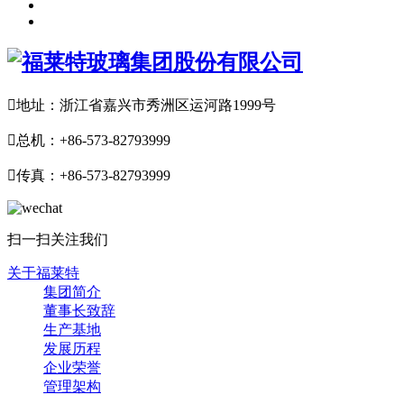

地址：浙江省嘉兴市秀洲区运河路1999号

总机：+86-573-82793999

传真：+86-573-82793999
扫一扫关注我们
关于福莱特
集团简介
董事长致辞
生产基地
发展历程
企业荣誉
管理架构