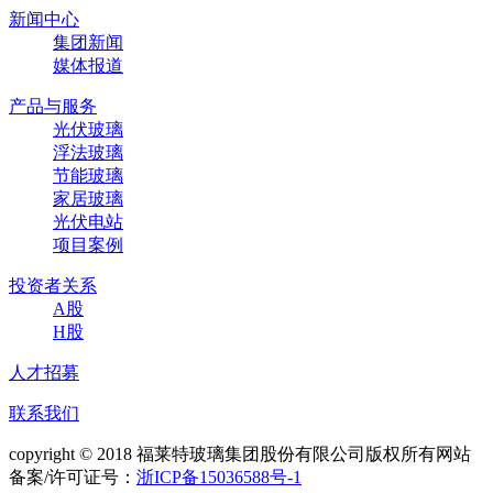
新闻中心
集团新闻
媒体报道
产品与服务
光伏玻璃
浮法玻璃
节能玻璃
家居玻璃
光伏电站
项目案例
投资者关系
A股
H股
人才招募
联系我们
copyright © 2018 福莱特玻璃集团股份有限公司版权所有网站
备案/许可证号：
浙ICP备15036588号-1