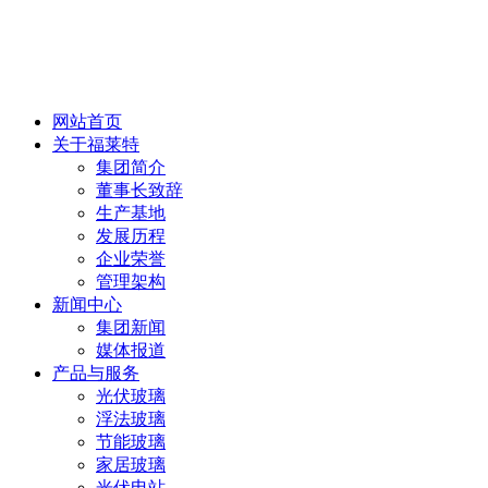
网站首页
关于福莱特
集团简介
董事长致辞
生产基地
发展历程
企业荣誉
管理架构
新闻中心
集团新闻
媒体报道
产品与服务
光伏玻璃
浮法玻璃
节能玻璃
家居玻璃
光伏电站