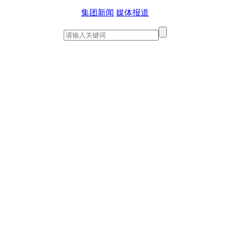
集团新闻
媒体报道