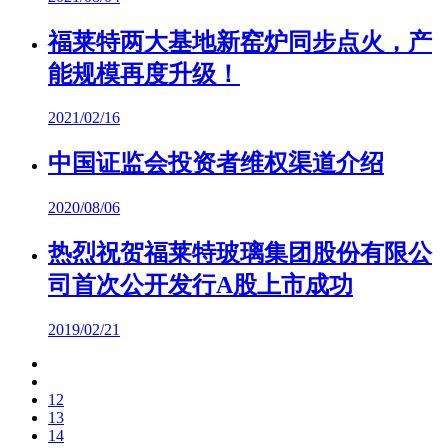
福莱特两大基地新窑炉同步点火，产
能规模再度升级！
2021/02/16
中国证监会投资者维权渠道介绍
2020/08/06
热烈祝贺福莱特玻璃集团股份有限公
司首次公开发行A股上市成功
2019/02/21
12
13
14